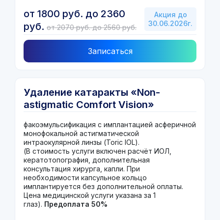
от 1800 руб. до 2360
Акция до
30.06.2026г.
руб.
от 2070 руб. до 2560 руб.
Записаться
Удаление катаракты «Non-
astigmatic Comfort Vision»
(«комфортное зрение БЕЗ
факоэмульсификация с имплантацией асферичной
АСТИГМАТИЗМА»)
монофокальной астигматической
интраокулярной линзы
(Toric IOL)
.
(В стоимость услуги включен расчёт ИОЛ,
кератотопография, дополнительная
консультация хирурга, капли. При
необходимости капсульное кольцо
имплантируется без дополнительной оплаты.
Цена медицинской услуги указана за 1
глаз).
Предоплата 50%