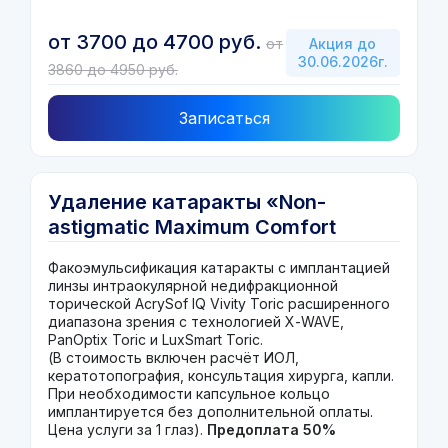
от 3700 до 4700 руб.
от
Акция до
30.06.2026г.
3860 до 4950 руб.
Записаться
Удаление катаракты «Non-
astigmatic Maximum Comfort
Vision» («зрение с максимальным
Факоэмульсификация катаракты с имплантацией
комфортом БЕЗ ОЧКОВ И БЕЗ
линзы интраокулярной недифракционной
АСТИГМАТИЗМА»)
торической
AcrySof
IQ
Vivity
Toric
расширенного
диапазона зрения с технологией
X
-
WAVE,
PanOptix Toric и LuxSmart Toric.
(В стоимость включен расчёт ИОЛ,
кератотопография, консультация хирурга, капли.
При необходимости капсульное кольцо
имплантируется без дополнительной оплаты.
Цена услуги за 1 глаз).
Предоплата 50%