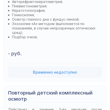
Авторефрактокератометрия;
Пневмотонометрия;
Кератотопография;
Гониоскопия;
Осмотр глазного дна с фундус-линзой;
Эхоскопия «А» методом (выполняется по
показаниям, в случае непрозрачных оптических
сред);
Подбор очков;
- руб.
Временно недоступно
Повторный детский комплексный
осмотр
Действует в течение 3-ёх месяцев после