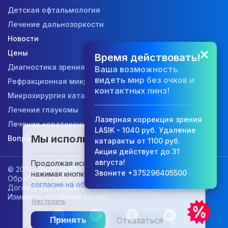
Детская офтальмология
Лечение дальнозоркости
Новости
Цены
Время действовать!
Диагностика зрения
Ваша возможность
видеть мир без очков и
Рефракционная микрохирургия
контактных линз!
Микрохирургия катаракты
Лечение глаукомы
Лазерная коррекция зрения
Лечение кератоконуса
LASIK - 1040 руб. Удаление
✕
Мы используем cookies
Вопросы и ответы
катаракты от 1100 руб.
Акция действует до 31
августа!
Продолжая использовать этот сайт и
© 2016 - 2026 VOKA
Контакты
Звоните +375296405500
нажимая кнопку «Принять», вы даёте
Обработка персональных данных
согласие на обработку файлов cookies.
Договор публичной оферты
Мобильное приложение
Изменить настройки cookie
.
Настроить
Принять
Отказаться